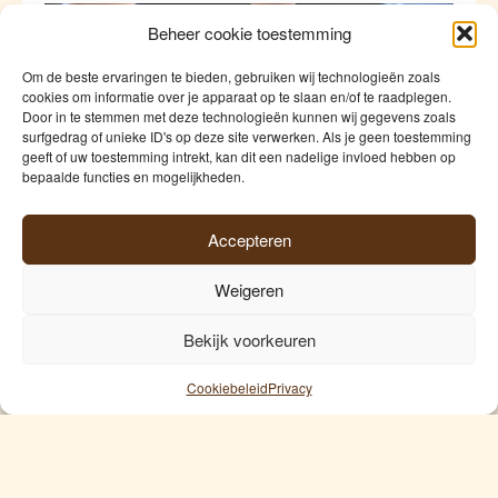
Beheer cookie toestemming
Om de beste ervaringen te bieden, gebruiken wij technologieën zoals
cookies om informatie over je apparaat op te slaan en/of te raadplegen.
Door in te stemmen met deze technologieën kunnen wij gegevens zoals
surfgedrag of unieke ID's op deze site verwerken. Als je geen toestemming
geeft of uw toestemming intrekt, kan dit een nadelige invloed hebben op
bepaalde functies en mogelijkheden.
Nieuwsblad: Hopscheutenkweker toont
Accepteren
verse oogst in gloednieuwe wasplaats:
“Dit garandeert een nog betere hygiëne,
Weigeren
versheid en precisie” – Maart 2025
Bekijk voorkeuren
Hopscheutenkweker toont verse oogst in
gloednieuwe wasplaats: “Dit garandeert een
Cookiebeleid
Privacy
nog betere hygiëne, versheid en precisie”
Opdorp – De nieuwe oogst hopscheuten is
klaar om gegeten te worden. Kweker Jelle
Temmerman maakte ze klaar voor