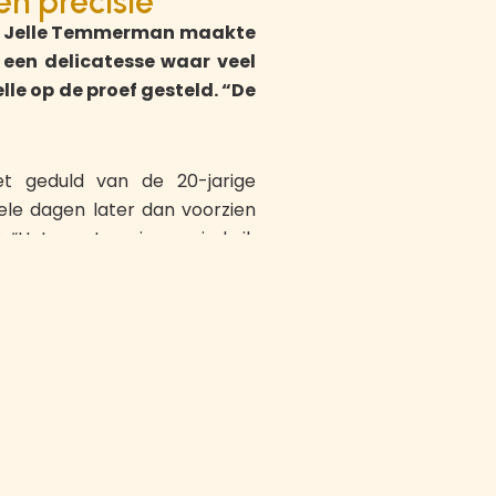
en precisie”
er Jelle Temmerman maakte
 een delicatesse waar veel
lle op de proef gesteld. “De
 geduld van de 20-jarige
le dagen later dan voorzien
 “Het eerste seizoen sinds ik
bezig.”
o’s zoals De Poort van Cyriel
op (Boechout), ’t Fornuis
 groenten zijn hopscheuten
 en precisie