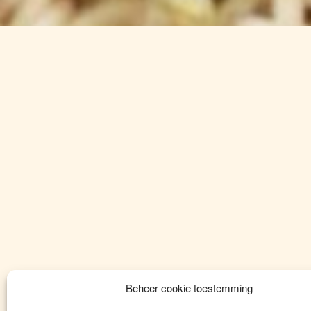
Hopscheutenkwek
Beheer cookie toestemming