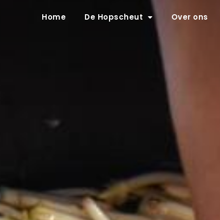
Home
De Hopscheut
Over ons