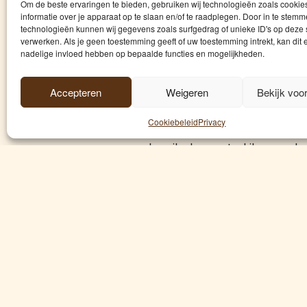
“Dit garandeert 
Om de beste ervaringen te bieden, gebruiken wij technologieën zoals cooki
informatie over je apparaat op te slaan en/of te raadplegen. Door in te stem
Opdorp – De nieuwe oogst
technologieën kunnen wij gegevens zoals surfgedrag of unieke ID's op deze 
ze klaar voor de restaura
verwerken. Als je geen toestemming geeft of uw toestemming intrekt, kan dit 
nadelige invloed hebben op bepaalde functies en mogelijkheden.
mensen elk jaar weer naar u
kwaliteit is top”, zegt hij.
Accepteren
Weigeren
Bekijk voo
Door het natte weer en 
Cookiebeleid
Privacy
hopscheutenkweker Jelle Te
kon ik de eerste kilogram ho
overnam van mijn grootvader 
Jelle kan intussen een mooi 
(Opdorp) en Eyckerhof (B
(Antwerpen) en het Hofke 
seizoensgebonden. Ze worden
Het volledig vernieuwde wa
Jelle Temmerman