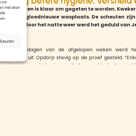
een nog betere hygiëne, versheid 
es om
men met deze
 hopscheuten is klaar om gegeten te worden. Kwek
site
nts in zijn gloednieuwe wasplaats. De scheuten zijn
een
itkijken, door het natte weer werd het geduld van Je
rkeuren
de koude dagen van de afgelopen weken werd het
mmerman uit Opdorp stevig op de proef gesteld. “Enke
pscheuten van het seizoen uit de grond halen”, zegt hij.
Paul verliep vlekkeloos. Nu ben ik volop aan het tweede 
aantal namen tot zijn klanten rekenen, van lokale bistr
ornem) tot sterrenzaken zoals De Schone van Bosko
Van Bazel (Kruibeke). Net als asperges en andere
 nog maar door weinig kwekers geteeld.
sproces garandeert een nog betere hygiëne, versheid