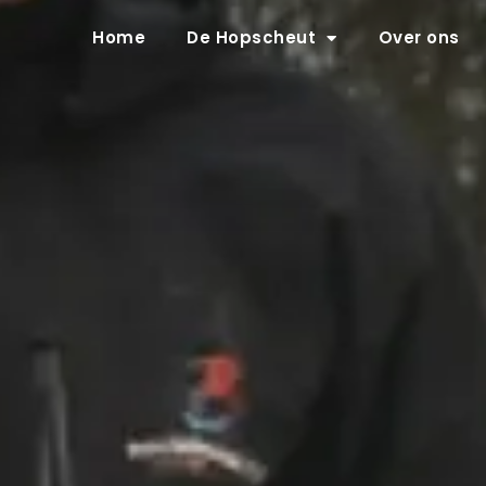
Home
De Hopscheut
Over ons