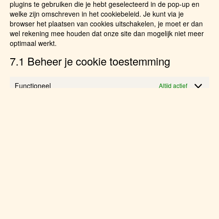
plugins te gebruiken die je hebt geselecteerd in de pop-up en
welke zijn omschreven in het cookiebeleid. Je kunt via je
browser het plaatsen van cookies uitschakelen, je moet er dan
wel rekening mee houden dat onze site dan mogelijk niet meer
optimaal werkt.
7.1 Beheer je cookie toestemming
Functioneel
Altijd actief
Statistieken
Marketing
8. Cookies in-/uitschakelen en verwijderen
Je kunt je internet browser gebruiken om cookies automatisch of
handmatig te verwijderen. Je kunt ook aangeven dat bepaalde
cookies niet geplaatst mogen worden. Een andere optie is om
de instellingen van je internetbrowser zo aan te passen dat je
iedere keer dat er een cookie wordt geplaatst een bericht
ontvangt. Raadpleeg voor meer informatie over deze opties de