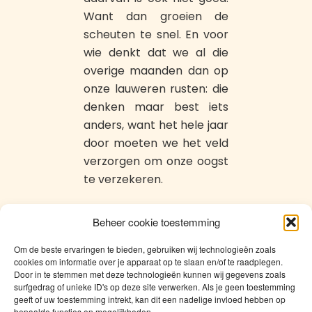
Want dan groeien de
scheuten te snel. En voor
wie denkt dat we al die
overige maanden dan op
onze lauweren rusten: die
denken maar best iets
anders, want het hele jaar
door moeten we het veld
verzorgen om onze oogst
te verzekeren.
Beheer cookie toestemming
Ik heb er hier al veel op
het veld zien toekomen.
Om de beste ervaringen te bieden, gebruiken wij technologieën zoals
cookies om informatie over je apparaat op te slaan en/of te raadplegen.
Maar voor ze er goed en
Door in te stemmen met deze technologieën kunnen wij gegevens zoals
wel aan begonnen
surfgedrag of unieke ID's op deze site verwerken. Als je geen toestemming
geeft of uw toestemming intrekt, kan dit een nadelige invloed hebben op
waren, gaven ze er al de
bepaalde functies en mogelijkheden.