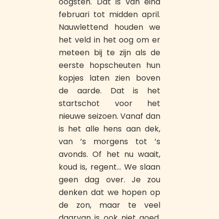
oogsten. Dat is van eind
februari tot midden april.
Nauwlettend houden we
het veld in het oog om er
meteen bij te zijn als de
eerste hopscheuten hun
kopjes laten zien boven
de aarde. Dat is het
startschot voor het
nieuwe seizoen. Vanaf dan
is het alle hens aan dek,
van ’s morgens tot ’s
avonds. Of het nu waait,
koud is, regent… We slaan
geen dag over. Je zou
denken dat we hopen op
de zon, maar te veel
daarvan is ook niet goed.