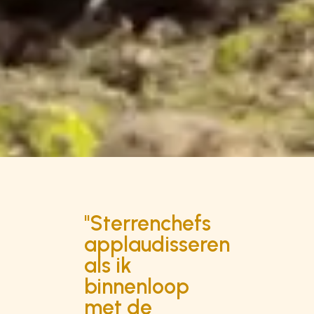
"Sterrenchefs
applaudisseren
als ik
binnenloop
met de