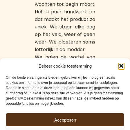
wachten tot begin maart.
Het is puur handwerk en
dat maakt het product zo
uniek. We staan elke dag
op het veld, weer of geen
weer. We ploeteren soms
letterlijk in de modder.
We halen de wortel van
de hopplant uit de grond,
Beheer cookie toestemming
waarna we de
Om de beste ervaringen te bieden, gebruiken wij technologieën zoals
hopscheuten met een
cookies om informatie over je apparaat op te slaan en/of te raadplegen.
mesje afsnijden. Op dat
Door in te stemmen met deze technologieën kunnen wij gegevens zoals
surfgedrag of unieke ID's op deze site verwerken. Als je geen toestemming
moment zijn ze ongeveer
geeft of uw toestemming intrekt, kan dit een nadelige invloed hebben op
5-10 centimeter groot.
bepaalde functies en mogelijkheden.
Daarna wassen we de
scheuten en gaan ze naar
Accepteren
onze klanten.”