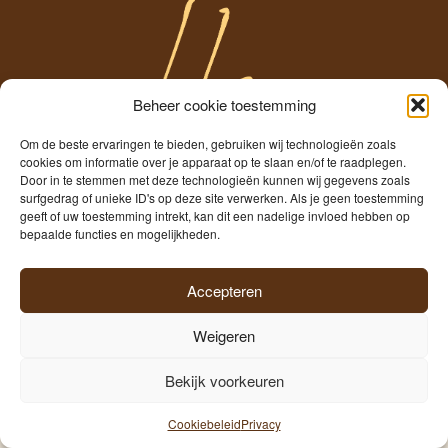
Beheer cookie toestemming
Om de beste ervaringen te bieden, gebruiken wij technologieën zoals
cookies om informatie over je apparaat op te slaan en/of te raadplegen.
Door in te stemmen met deze technologieën kunnen wij gegevens zoals
surfgedrag of unieke ID's op deze site verwerken. Als je geen toestemming
Temmerman
geeft of uw toestemming intrekt, kan dit een nadelige invloed hebben op
Freshness since 1960
bepaalde functies en mogelijkheden.
Accepteren
Weigeren
©2026
Hopscheuten Temmerman
|
Privacy
|
Cookies
|
foto@tony_leduc
Bekijk voorkeuren
Cookiebeleid
Privacy