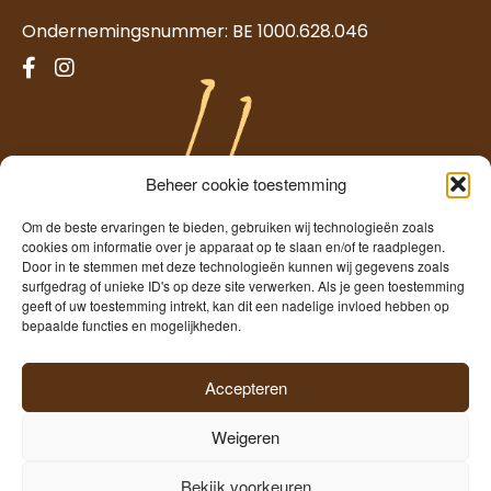
Ondernemingsnummer: BE 1000.628.046
Beheer cookie toestemming
Om de beste ervaringen te bieden, gebruiken wij technologieën zoals
cookies om informatie over je apparaat op te slaan en/of te raadplegen.
Door in te stemmen met deze technologieën kunnen wij gegevens zoals
surfgedrag of unieke ID's op deze site verwerken. Als je geen toestemming
geeft of uw toestemming intrekt, kan dit een nadelige invloed hebben op
Temmerman
bepaalde functies en mogelijkheden.
Freshness since 1960
Accepteren
Weigeren
©2026
Hopscheuten Temmerman
|
Privacy
|
Cookies
|
Bekijk voorkeuren