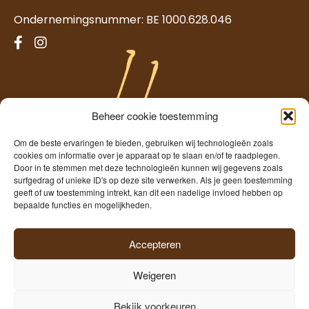
Ondernemingsnummer: BE 1000.628.046
Beheer cookie toestemming
Om de beste ervaringen te bieden, gebruiken wij technologieën zoals
cookies om informatie over je apparaat op te slaan en/of te raadplegen.
Door in te stemmen met deze technologieën kunnen wij gegevens zoals
surfgedrag of unieke ID's op deze site verwerken. Als je geen toestemming
geeft of uw toestemming intrekt, kan dit een nadelige invloed hebben op
Temmerman
bepaalde functies en mogelijkheden.
Freshness since 1960
Accepteren
Weigeren
©2026
Hopscheuten Temmerman
|
Privacy
|
Cookies
|
Bekijk voorkeuren