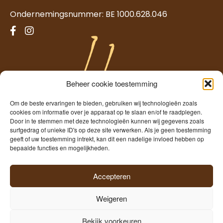
Ondernemingsnummer: BE 1000.628.046
Beheer cookie toestemming
Om de beste ervaringen te bieden, gebruiken wij technologieën zoals
cookies om informatie over je apparaat op te slaan en/of te raadplegen.
Door in te stemmen met deze technologieën kunnen wij gegevens zoals
surfgedrag of unieke ID's op deze site verwerken. Als je geen toestemming
geeft of uw toestemming intrekt, kan dit een nadelige invloed hebben op
Temmerman
bepaalde functies en mogelijkheden.
Freshness since 1960
Accepteren
Weigeren
©2026
Hopscheuten Temmerman
|
Privacy
|
Cookies
|
Bekijk voorkeuren