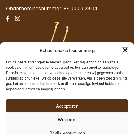
Ondernemingsnummer: BE 1000.628.046
Beheer cookie toestemming
Om de beste ervaringen te bieden, gebruiken wij technologieën zoals
cookies om informatie over je apparaat op te slaan en/of te raadplegen.
Door in te stemmen met deze technologieën kunnen wij gegevens zoals
surfgedrag of unieke ID's op deze site verwerken. Als je geen toestemming
geeft of uw toestemming intrekt, kan dit een nadelige invloed hebben op
Temmerman
bepaalde functies en mogelijkheden.
Freshness since 1960
Accepteren
Weigeren
©2026
Hopscheuten Temmerman
|
Privacy
|
Cookies
|
Bekijk voorkeuren