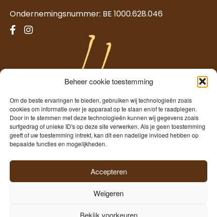
Ondernemingsnummer: BE 1000.628.046
Beheer cookie toestemming
Om de beste ervaringen te bieden, gebruiken wij technologieën zoals
cookies om informatie over je apparaat op te slaan en/of te raadplegen.
Door in te stemmen met deze technologieën kunnen wij gegevens zoals
surfgedrag of unieke ID's op deze site verwerken. Als je geen toestemming
geeft of uw toestemming intrekt, kan dit een nadelige invloed hebben op
Temmerman
bepaalde functies en mogelijkheden.
Freshness since 1960
Accepteren
Weigeren
©2026
Hopscheuten Temmerman
|
Privacy
|
Cookies
|
Bekijk voorkeuren