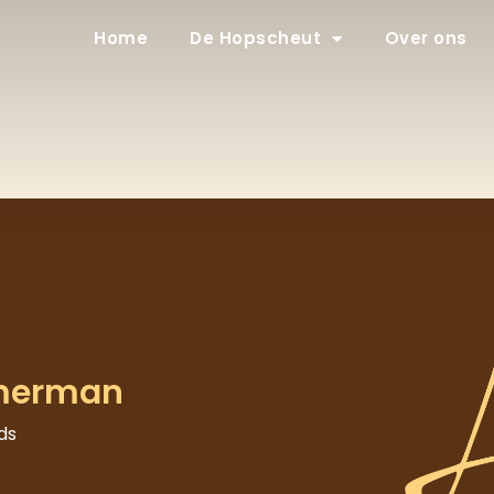
Home
De Hopscheut
Over ons
merman
ds