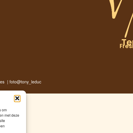
T
Fres
ies
| foto@tony_leduc
es om
men met deze
site
een