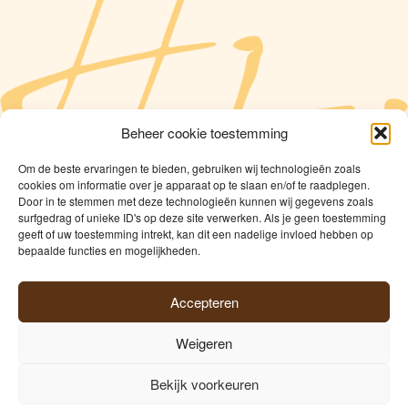
Beheer cookie toestemming
Om de beste ervaringen te bieden, gebruiken wij technologieën zoals
cookies om informatie over je apparaat op te slaan en/of te raadplegen.
Door in te stemmen met deze technologieën kunnen wij gegevens zoals
surfgedrag of unieke ID's op deze site verwerken. Als je geen toestemming
geeft of uw toestemming intrekt, kan dit een nadelige invloed hebben op
bepaalde functies en mogelijkheden.
Temmerman
Accepteren
Freshness since 1960
Weigeren
©2026
Hopscheuten Temmerman
|
Privacy
|
Cookies
|
Bekijk voorkeuren
foto@tony_leduc