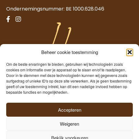
Ondernemingsnummer: BE 1000.628.046
Beheer cookie toestemming
Om de beste ervaringen te bieden, gebruiken wij technologieën zoals
cookies om informatie over je apparaat op te slaan en/of te raadplegen.
Door in te stemmen met deze technologieën kunnen wij gegevens zoals
surfgedrag of unieke ID's op deze site verwerken. Als je geen toestemming
geeft of uw toestemming intrekt, kan dit een nadelige invloed hebben op
Temmerman
bepaalde functies en mogelijkheden.
Freshness since 1960
Accepteren
Weigeren
©2026
Hopscheuten Temmerman
|
Privacy
|
Cookies
|
Bekijk voorkeuren