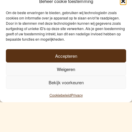
Beheer cookie toestemming
“De zaak van mijn
Om de beste ervaringen te bieden, gebruiken wij technologieën zoals
grootvader overnemen,
cookies om informatie over je apparaat op te slaan en/of te raadplegen.
Door in te stemmen met deze technologieën kunnen wij gegevens zoals
kon ik wel alleen met de
surfgedrag of unieke ID's op deze site verwerken. Als je geen toestemming
hulp van mijn moeder en
geeft of uw toestemming intrekt, kan dit een nadelige invloed hebben op
bepaalde functies en mogelijkheden.
vader. Ik voel de passie,
heb de moed om me in te
Accepteren
zetten en krijg de nodige
steun. Redenen genoeg
Weigeren
om ervoor te gaan, want
er komt heel wat
Bekijk voorkeuren
papierwerk bij kijken
naast het werk op het
Cookiebeleid
Privacy
veld. Dat onder meer dat
aangekaart wordt door
de recente acties, vind ik
goed.”