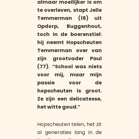
almaar moeilijker is om
te
overleven, stapt Jelle
Temmerman (19) uit
Opdorp, Buggenhout,
toch in de boerenstiel:
hij
neemt Hopscheuten
Temmerman over van
zijn grootvader Paul
(77). “School was niets
voor
mij, maar mijn
passie voor de
hopscheuten is groot.
Ze zijn een delicatesse,
het witte goud.”
Hopscheuten telen, het zit
al generaties lang in de