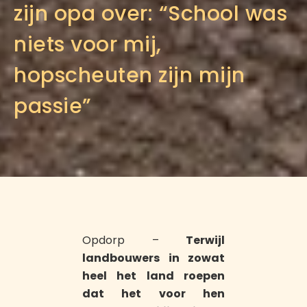
zijn opa over: “School was
niets voor mij,
hopscheuten zijn mijn
passie”
Opdorp –
Terwijl
landbouwers in zowat
heel het land roepen
dat het voor hen